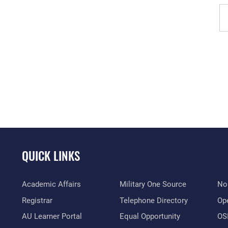
QUICK LINKS
Academic Affairs
Military One Source
No
Registrar
Telephone Directory
Op
AU Learner Portal
Equal Opportunity
OSI