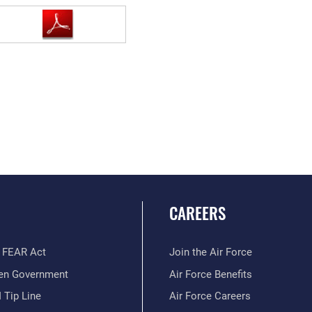
CAREERS
 FEAR Act
Join the Air Force
en Government
Air Force Benefits
 Tip Line
Air Force Careers