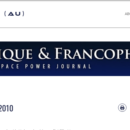
 (AU)
AB
 2010