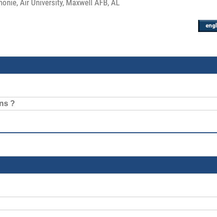
onie, Air University, Maxwell AFB, AL
ins ?
?