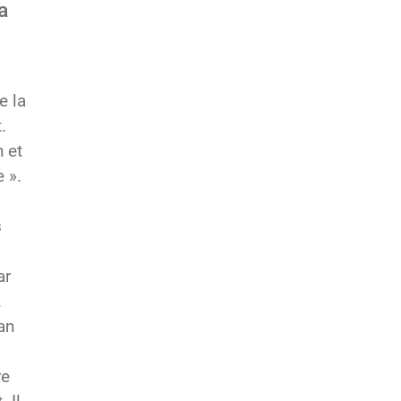
a
e la
.
n et
 ».
s
ar
.
an
re