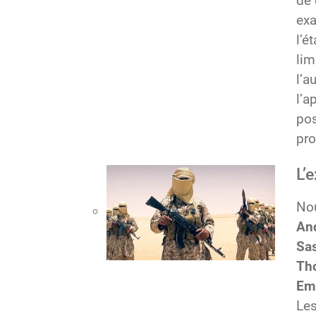
de 
exa
l’é
lim
l’a
l’a
pos
pro
L’
Nou
An
Sa
Th
Em
Les