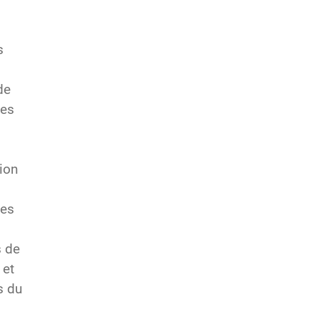
s
de
pes
tion
les
s de
 et
s du