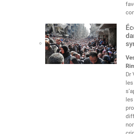
fav
con
Éc
da
sy
Ves
Ri
Dr 
les
s’a
les
pro
dif
non
cri