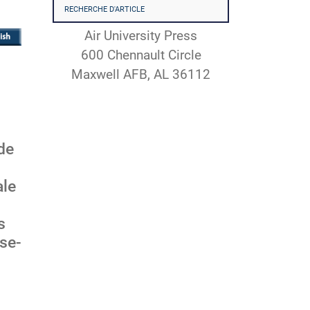
RECHERCHE D'ARTICLE
Air University Press
600 Chennault Circle
Maxwell AFB, AL 36112
de
ale
s
sse-