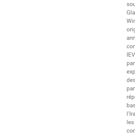
sou
Gla
Win
ori
ann
com
IEV
par
exp
des
par
rép
bas
l’I
les
con