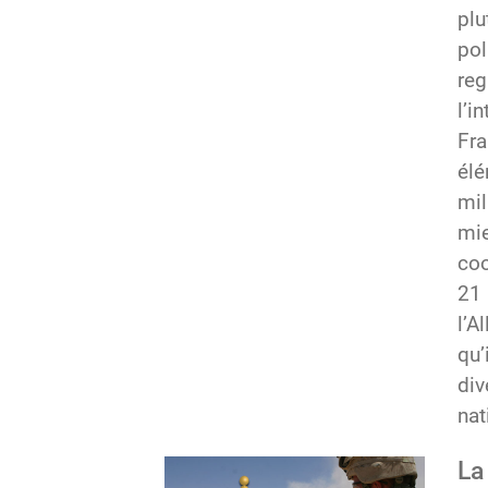
plu
pol
reg
l’i
Fra
élé
mil
mie
coo
21 
l’A
qu’
div
nat
La