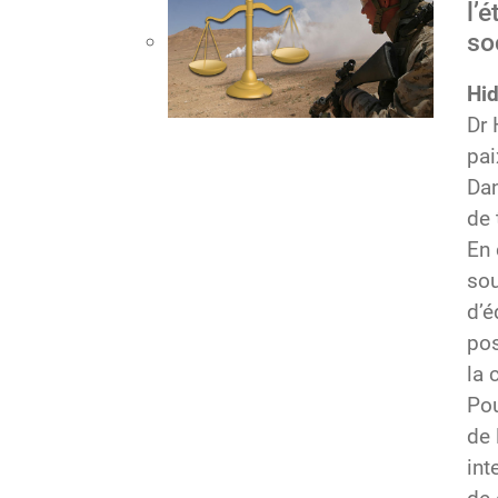
l’
so
Hid
Dr 
pai
Dan
de 
En 
sou
d’é
pos
la 
Pou
de 
int