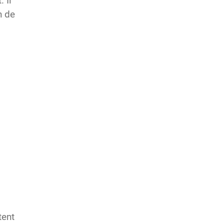
 Il
n de
tent