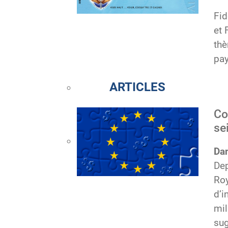
Fid
et 
thè
pay
ARTICLES
Co
se
Da
Dep
Roy
d’i
mil
sug