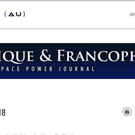
 (AU)
AB
18