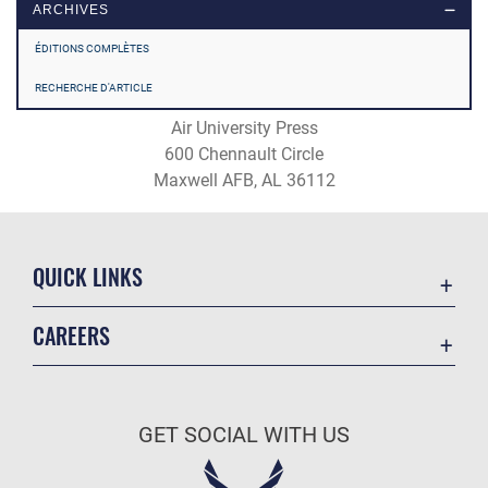
ARCHIVES
ÉDITIONS COMPLÈTES
RECHERCHE D'ARTICLE
Air University Press
600 Chennault Circle
Maxwell AFB, AL 36112
QUICK LINKS
Academic Affairs
CAREERS
Registrar
Join the Air Force
AU Learner Portal
Air Force Benefits
Doctrine
GET SOCIAL WITH US
Air Force Careers
ID Cards
Air Force Reserve