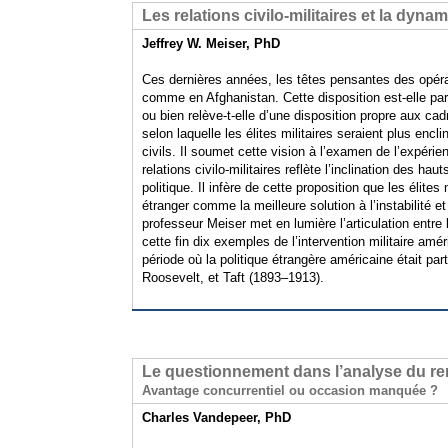
Les relations civilo-militaires et la dyn
Jeffrey W. Meiser, PhD
Ces dernières années, les têtes pensantes des opéra
comme en Afghanistan. Cette disposition est-elle par
ou bien relève-t-elle d’une disposition propre aux cad
selon laquelle les élites militaires seraient plus encl
civils. Il soumet cette vision à l’examen de l’expérie
relations civilo-militaires reflète l’inclination des 
politique. Il infère de cette proposition que les élites 
étranger comme la meilleure solution à l’instabilité e
professeur Meiser met en lumière l’articulation entre l
cette fin dix exemples de l’intervention militaire amé
période où la politique étrangère américaine était pa
Roosevelt, et Taft (1893–1913).
Le questionnement dans l’analyse du r
Avantage concurrentiel ou occasion manquée ?
Charles Vandepeer, PhD