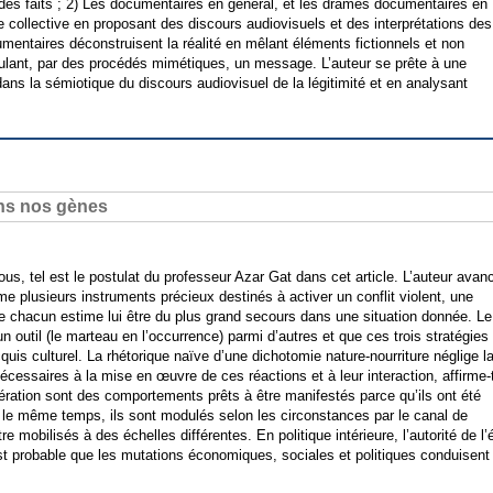
 des faits ; 2) Les documentaires en général, et les drames documentaires en
re collective en proposant des discours audiovisuels et des interprétations des
umentaires déconstruisent la réalité en mêlant éléments fictionnels et non
hiculant, par des procédés mimétiques, un message. L’auteur se prête à une
ns la sémiotique du discours audiovisuel de la légitimité et en analysant
ans nos gènes
 nous, tel est le postulat du professeur Azar Gat dans cet article. L’auteur avan
e plusieurs instruments précieux destinés à activer un conflit violent, une
ue chacun estime lui être du plus grand secours dans une situation donnée. Le
n outil (le marteau en l’occurrence) parmi d’autres et que ces trois stratégies
is culturel. La rhétorique naïve d’une dichotomie nature-nourriture néglige l
cessaires à la mise en œuvre de ces réactions et à leur interaction, affirme-t-
opération sont des comportements prêts à être manifestés parce qu’ils ont été
s le même temps, ils sont modulés selon les circonstances par le canal de
e mobilisés à des échelles différentes. En politique intérieure, l’autorité de l’
est probable que les mutations économiques, sociales et politiques conduisent