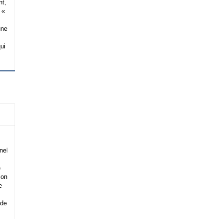
nt,
 «
une
qui
nel
e
ion
e
 de