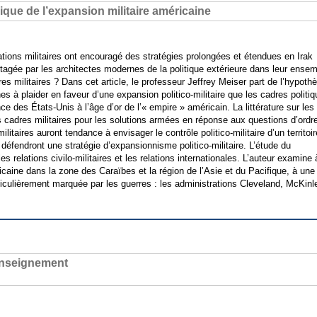
amique de l’expansion militaire américaine
tions militaires ont encouragé des stratégies prolongées et étendues en Irak
tagée par les architectes modernes de la politique extérieure dans leur ense
res militaires ? Dans cet article, le professeur Jeffrey Meiser part de l’hypoth
ines à plaider en faveur d’une expansion politico-militaire que les cadres politi
nce des États-Unis à l’âge d’or de l’« empire » américain. La littérature sur les
hauts cadres militaires pour les solutions armées en réponse aux questions d’ordr
militaires auront tendance à envisager le contrôle politico-militaire d’un territoi
t défendront une stratégie d’expansionnisme politico-militaire. L’étude du
es relations civilo-militaires et les relations internationales. L’auteur examine 
ricaine dans la zone des Caraïbes et la région de l’Asie et du Pacifique, à une
rticulièrement marquée par les guerres : les administrations Cleveland, McKinl
enseignement