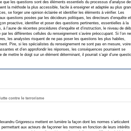
rme que les questions sont des éléments essentiels du processus d’analyse de
tituent la méthode la plus accessible, facile à enseigner et adaptée au plus gra
s, se forger une opinion éclairée et identifier les éléments à vérifier. Les
ux questions posées par les décideurs politiques, les directeurs d’enquête e
on proactive, identifier et poser des questions pertinentes, essentielles à la
, à l’aune de récentes procédures d’enquête et d’instruction, le niveau de déb
gé par les différentes cellules du renseignement s’avère préoccupant. Si l’on n
res, les analystes risquent de ne pas poser les questions les plus habiles,
ement. Pire, si les spécialistes du renseignement ne sont pas en mesure, voire
rassantes et d’en approfondir les réponses, les conséquences pourraient se
de mettre le doigt sur un élément déterminant, il pourrait s’agir d’une questi
utte contre le terrorisme
Alexandru Grigorescu mettent en lumière la façon dont les normes s’articulent
es permettant aux acteurs de façonner les normes en fonction de leurs intérêts