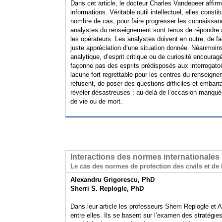
Dans cet article, le docteur Charles Vandepeer affi
informations. Véritable outil intellectuel, elles cons
nombre de cas, pour faire progresser les connaissance
analystes du renseignement sont tenus de répondre a
les opérateurs. Les analystes doivent en outre, de faç
juste appréciation d’une situation donnée. Néanmoins
analytique, d’esprit critique ou de curiosité encoura
façonne pas des esprits prédisposés aux interrogatoi
lacune fort regrettable pour les centres du renseign
refusent, de poser des questions difficiles et embar
révéler désastreuses : au-delà de l’occasion manquée 
de vie ou de mort.
Interactions des normes internationales
Le cas des normes de protection des civils et de l
Alexandru Grigorescu, PhD
Sherri S. Replogle, PhD
Dans leur article les professeurs Sherri Replogle et 
entre elles. Ils se basent sur l’examen des stratégi