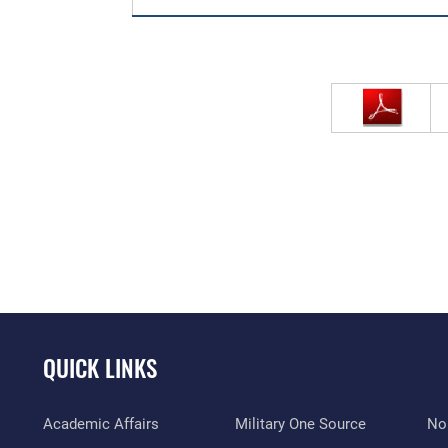
QUICK LINKS
Academic Affairs
Military One Source
No