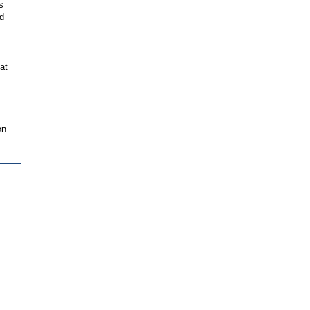
s
nd
t
at
e
on