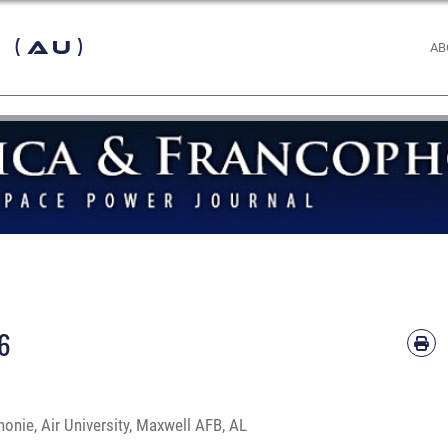
 (AU)
AB
16
onie, Air University, Maxwell AFB, AL