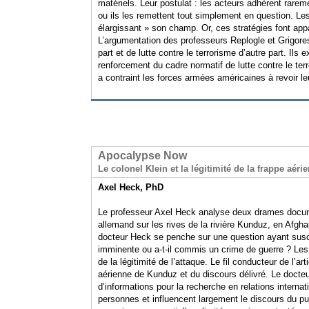
matériels. Leur postulat : les acteurs adhèrent rareme
ou ils les remettent tout simplement en question. L
élargissant » son champ. Or, ces stratégies font app
L’argumentation des professeurs Replogle et Grigores
part et de lutte contre le terrorisme d’autre part. Ils
renforcement du cadre normatif de lutte contre le ter
a contraint les forces armées américaines à revoir le
Apocalypse Now
Le colonel Klein et la légitimité de la frappe aé
Axel Heck, PhD
Le professeur Axel Heck analyse deux drames docume
allemand sur les rives de la rivière Kunduz, en Afgha
docteur Heck se penche sur une question ayant susci
imminente ou a-t-il commis un crime de guerre ? Les 
de la légitimité de l’attaque. Le fil conducteur de l’a
aérienne de Kunduz et du discours délivré. Le doct
d’informations pour la recherche en relations internat
personnes et influencent largement le discours du publ