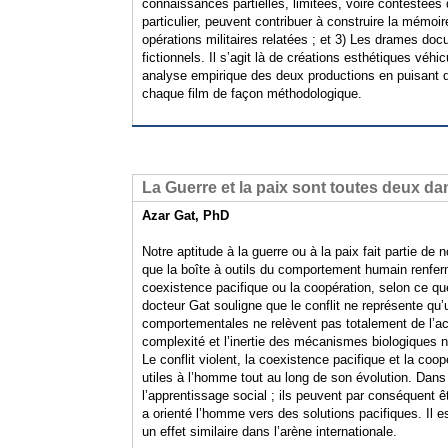
connaissances partielles, limitées, voire contestées
particulier, peuvent contribuer à construire la mémoi
opérations militaires relatées ; et 3) Les drames doc
fictionnels. Il s’agit là de créations esthétiques vé
analyse empirique des deux productions en puisant da
chaque film de façon méthodologique.
La Guerre et la paix sont toutes deux d
Azar Gat, PhD
Notre aptitude à la guerre ou à la paix fait partie de
que la boîte à outils du comportement humain renferm
coexistence pacifique ou la coopération, selon ce q
docteur Gat souligne que le conflit ne représente qu’u
comportementales ne relèvent pas totalement de l’acqu
complexité et l’inertie des mécanismes biologiques né
Le conflit violent, la coexistence pacifique et la co
utiles à l’homme tout au long de son évolution. Dan
l’apprentissage social ; ils peuvent par conséquent êtr
a orienté l’homme vers des solutions pacifiques. Il 
un effet similaire dans l’arène internationale.