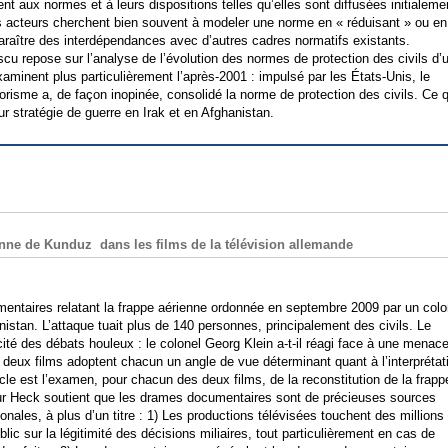
nt aux normes et à leurs dispositions telles qu’elles sont diffusées initialeme
es acteurs cherchent bien souvent à modeler une norme en « réduisant » ou en
araître des interdépendances avec d’autres cadres normatifs existants.
cu repose sur l’analyse de l’évolution des normes de protection des civils d’
 examinent plus particulièrement l’après-2001 : impulsé par les États-Unis, le
rorisme a, de façon inopinée, consolidé la norme de protection des civils. Ce 
ur stratégie de guerre en Irak et en Afghanistan.
rienne de Kunduz dans les films de la télévision allemande
ntaires relatant la frappe aérienne ordonnée en septembre 2009 par un colo
nistan. L’attaque tuait plus de 140 personnes, principalement des civils. Le
té des débats houleux : le colonel Georg Klein a-t-il réagi face à une menac
deux films adoptent chacun un angle de vue déterminant quant à l’interprétat
rticle est l’examen, pour chacun des deux films, de la reconstitution de la frapp
eur Heck soutient que les drames documentaires sont de précieuses sources
ionales, à plus d’un titre : 1) Les productions télévisées touchent des millions
ic sur la légitimité des décisions miliaires, tout particulièrement en cas de