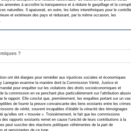
es amenées à accroître la transparence et à réduire le gaspillage et la corrupt
 naturelles. Il apaiserait, en outre, les luttes interethniques pour le contrôl
térieure et extérieure des pays et réduisant, par la même occasion, les
.
nomiques ?
iation ont été élargies pour remédier aux injustices sociales et économiques
rly Lanegran examine la manière dont la Commission Vérité, Justice et
mandat pour enquêter sur les violations des droits socioéconomiques et
de la commission en se penchant plus particulièrement sur l’attribution abusi
par le rapport. Elle conclut que, premièrement, les enquêtes portant sur un vas
ptibles de fournir la preuve convaincante des liens existants entre les crimes
sions de vérité, souvent incapables d’établir la véracité des témoignages
érité qu’elles ont « trouvée ». Troisièmement, le fait que les commissions
des rapports existants remet en cause l’unicité de leurs contributions à la
ques peut susciter des réactions politiques véhémentes de la part de
es et persistantes de ce type.