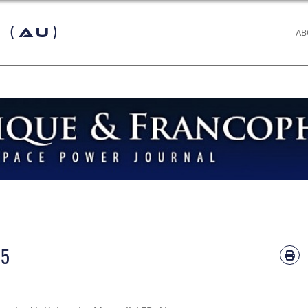
 (AU)
AB
15