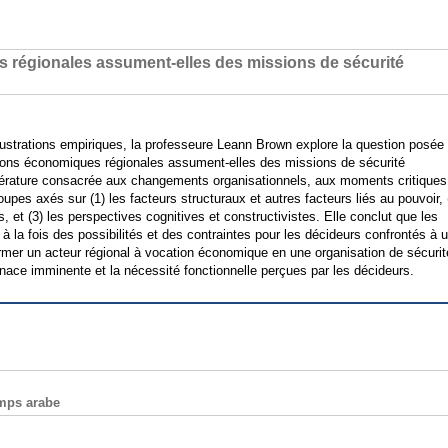
 régionales assument-elles des missions de sécurité
llustrations empiriques, la professeure Leann Brown explore la question posée
sations économiques régionales assument-elles des missions de sécurité
ttérature consacrée aux changements organisationnels, aux moments critiques
roupes axés sur (1) les facteurs structuraux et autres facteurs liés au pouvoir, 
s, et (3) les perspectives cognitives et constructivistes. Elle conclut que les
 à la fois des possibilités et des contraintes pour les décideurs confrontés à 
ormer un acteur régional à vocation économique en une organisation de sécurit
nace imminente et la nécessité fonctionnelle perçues par les décideurs.
emps arabe