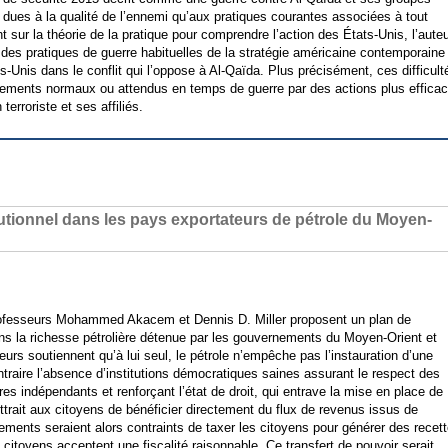
ant dues à la qualité de l’ennemi qu’aux pratiques courantes associées à tout
sur la théorie de la pratique pour comprendre l’action des États-Unis, l’aute
n des pratiques de guerre habituelles de la stratégie américaine contemporaine
-Unis dans le conflit qui l’oppose à Al-Qaïda. Plus précisément, ces difficult
ortements normaux ou attendus en temps de guerre par des actions plus effica
erroriste et ses affiliés.
utionnel dans les pays exportateurs de pétrole du Moyen-
 professeurs Mohammed Akacem et Dennis D. Miller proposent un plan de
yens la richesse pétrolière détenue par les gouvernements du Moyen-Orient et
eurs soutiennent qu’à lui seul, le pétrole n’empêche pas l’instauration d’une
traire l’absence d’institutions démocratiques saines assurant le respect des
res indépendants et renforçant l’état de droit, qui entrave la mise en place de
rait aux citoyens de bénéficier directement du flux de revenus issus de
nements seraient alors contraints de taxer les citoyens pour générer des recet
 citoyens acceptent une fiscalité raisonnable. Ce transfert de pouvoir serait