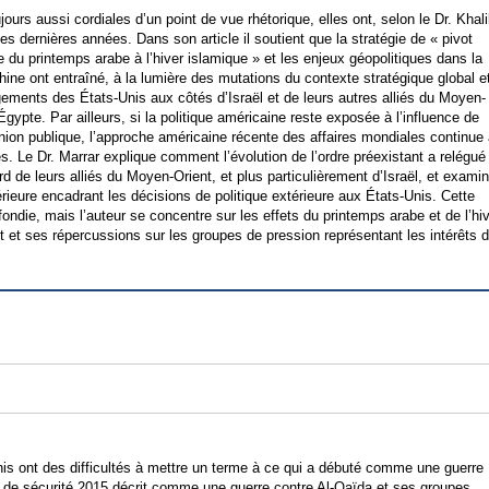
ujours aussi cordiales d’un point de vue rhétorique, elles ont, selon le Dr. Khali
s dernières années. Dans son article il soutient que la stratégie de « pivot
 du printemps arabe à l’hiver islamique » et les enjeux géopolitiques dans la
hine ont entraîné, à la lumière des mutations du contexte stratégique global e
ements des États-Unis aux côtés d’Israël et de leurs autres alliés du Moyen-
’Égypte. Par ailleurs, si la politique américaine reste exposée à l’influence de
nion publique, l’approche américaine récente des affaires mondiales continue
s. Le Dr. Marrar explique comment l’évolution de l’ordre préexistant a relégué
 de leurs alliés du Moyen-Orient, et plus particulièrement d’Israël, et exami
térieure encadrant les décisions de politique extérieure aux États-Unis. Cette
ndie, mais l’auteur se concentre sur les effets du printemps arabe et de l’hi
t et ses répercussions sur les groupes de pression représentant les intérêts 
is ont des difficultés à mettre un terme à ce qui a débuté comme une guerre
ale de sécurité 2015 décrit comme une guerre contre Al-Qaïda et ses groupes