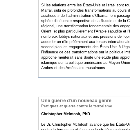
Si les relations entre les États-Unis et Israël sont to
Marrar, subi de profondes transformations au cours de
asiatique » de l’administration d’Obama, le « passage
sphère d’influence respective de la Russie et de la C
régional, une transformation fondamentale des engag
Orient, et plus particulièrement l’Arabie saoudite et l
nombreux lobbys nationaux et aux pressions de l’opi
accorder un rôle prééminent aux forces internationale
second plan les engagements des États-Unis à l’égard
l’influence de ces transformations sur la politique in
approche mériterait sans doute une étude plus approfo
islamique sur la politique américaine au Moyen-Orien
Arabes et des Américains musulmans.
Une guerre d’un nouveau genre
Pratiques et guerre contre le terrorisme
Christopher McIntosh, PhD
Le Dr. Christopher McIntosh avance que les États-Un
contre le terrorisme et à ce que la stratégie nation