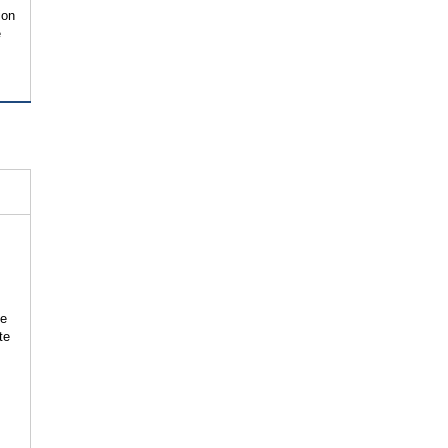
ion
e
ve
te