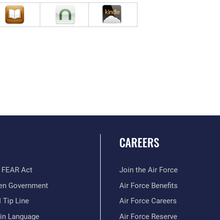
CAREERS
 FEAR Act
Join the Air Force
en Government
Air Force Benefits
 Tip Line
Air Force Careers
ain Language
Air Force Reserve