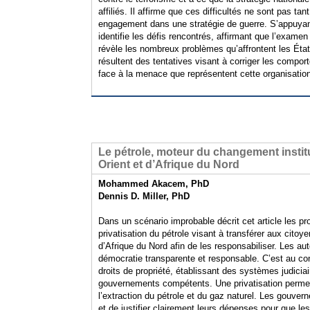
affiliés. Il affirme que ces difficultés ne sont pas t
engagement dans une stratégie de guerre. S’appuyant 
identifie les défis rencontrés, affirmant que l’exame
révèle les nombreux problèmes qu’affrontent les États
résultent des tentatives visant à corriger les comp
face à la menace que représentent cette organisation t
Le pétrole, moteur du changement instit
Orient et d’Afrique du Nord
Mohammed Akacem, PhD
Dennis D. Miller, PhD
Dans un scénario improbable décrit cet article les
privatisation du pétrole visant à transférer aux cito
d’Afrique du Nord afin de les responsabiliser. Les aut
démocratie transparente et responsable. C’est au con
droits de propriété, établissant des systèmes judiciai
gouvernements compétents. Une privatisation permett
l’extraction du pétrole et du gaz naturel. Les gouver
et de justifier clairement leurs dépenses pour que les