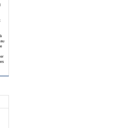
l
t
 à
 au
ne
ver
des