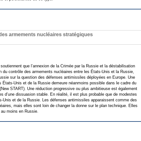
e des armements nucléaires stratégiques
soutiennent que l’annexion de la Crimée par la Russie et la déstabilisation
n du contrôle des armements nucléaires entre les États-Unis et la Russie,
ussie sur la question des défenses antimissiles déployées en Europe. Une
s États-Unis et de la Russie demeure néanmoins possible dans le cadre du
 (New START). Une réduction progressive ou plus ambitieuse est également
s d’une dissuasion stable. En réalité, il est plus probable que de modestes
tats-Unis et de la Russie. Les défenses antimissiles apparaissent comme des
aires, mais elles sont loin de changer la donne sur le plan technique. Elles
ut au moins en Russie.