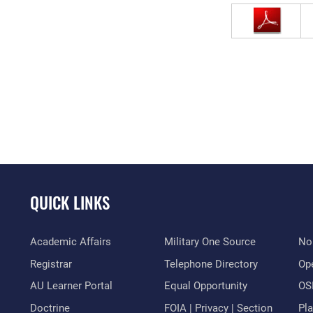
QUICK LINKS
Academic Affairs
Military One Source
No
Registrar
Telephone Directory
Op
AU Learner Portal
Equal Opportunity
OSI
Doctrine
FOIA | Privacy | Section
Pl