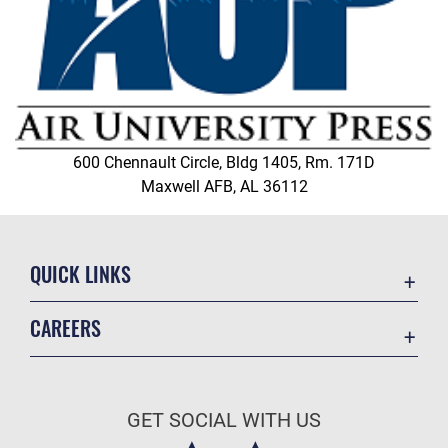
600 Chennault Circle, Bldg 1405, Rm. 171D
Maxwell AFB, AL 36112
QUICK LINKS
Academic Affairs
CAREERS
Registrar
Join the Air Force
AU Learner Portal
Air Force Benefits
Doctrine
GET SOCIAL WITH US
Air Force Careers
ID Cards