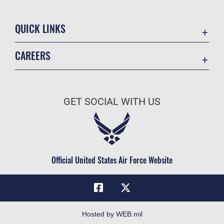
QUICK LINKS
Academic Affairs
CAREERS
Registrar
Join the Air Force
AU Learner Portal
Air Force Benefits
Doctrine
GET SOCIAL WITH US
Air Force Careers
ID Cards
Air Force Reserve
Life at the Max
Air National Guard
Maxwell Medical Group
Civilian Service
Official United States Air Force Website
Military One Source
Telephone Directory
Equal Opportunity
FOIA | Privacy | Section 508
Hosted by WEB.mil