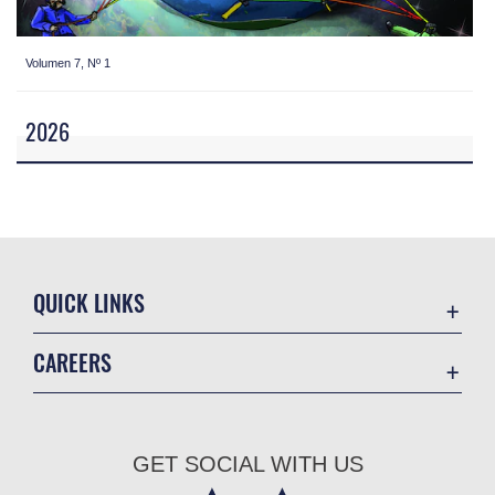
Volumen 7, Nº 1
2026
QUICK LINKS
Academic Affairs
CAREERS
Registrar
Join the Air Force
AU Learner Portal
Air Force Benefits
Doctrine
GET SOCIAL WITH US
Air Force Careers
ID Cards