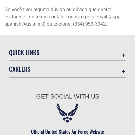
Se você tiver alguma dúvida ou dúvida que queira
esclarecer, entre em contato conosco pelo email (aspj-
spanish@us.af.mil) ou telefone: (334) 953-3942.
QUICK LINKS
Academic Affairs
CAREERS
Registrar
Join the Air Force
AU Learner Portal
Air Force Benefits
Doctrine
GET SOCIAL WITH US
Air Force Careers
ID Cards
Air Force Reserve
Life at the Max
Air National Guard
Maxwell Medical Group
Civilian Service
Official United States Air Force Website
Military One Source