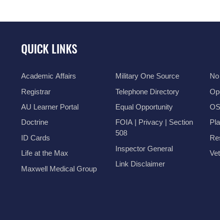
QUICK LINKS
Academic Affairs
Military One Source
No
Registrar
Telephone Directory
Op
AU Learner Portal
Equal Opportunity
OSI
Doctrine
FOIA | Privacy | Section
Pl
508
ID Cards
Res
Inspector General
Life at the Max
Vet
Link Disclaimer
Maxwell Medical Group