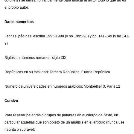
corchetes se utilizan principalmente para indicar al lector todo lo que no es
el propio autor.
Datos numéricos
Fechas, páginas: escriba 1995-1998 (y no 1995-98) y pp. 141-149 (y no 141-
9)
Siglos en números romanos: siglo XIX
Repúblicas en su totalidad: Tercera República, Cuarta República
Número de universidades en números arábicos: Montpellier 3, París 12
Cursivo
Para resaltar palabras o grupos de palabras en el cuerpo del texto, en
particular aquellas que son objeto de un análisis en el artículo (nunca use
negrita o subraye);