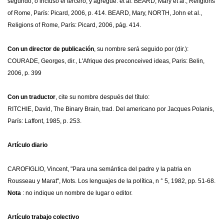
segundo, o incluso el tercero, y agregue: et al: BEARD, Mary et al., Religions
of Rome, París: Picard, 2006, p. 414.
BEARD, Mary, NORTH, John et al.,
Religions of Rome, París: Picard, 2006, pág. 414.
Con un director de publicación
, su nombre será seguido por (dir.):
COURADE, Georges, dir., L'Afrique des preconceived ideas, Paris: Belin,
2006, p. 399
Con un traductor
, cite su nombre después del título:
RITCHIE, David, The Binary Brain, trad.
Del americano por Jacques Polanis,
París: Laffont, 1985, p. 253.
Artículo diario
CAROFIGLIO, Vincent, "Para una semántica del padre y la patria en
Rousseau y Marat", Mots. Los lenguajes de la política, n ° 5, 1982, pp. 51-68.
Nota
: no indique un nombre de lugar o editor.
Artículo trabajo colectivo