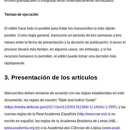
errores gramaticales u ortografía serán sistemáticamente rechazados.
Tiempo de ejecución
El editor hace todo lo posible para tratar los manuscritos lo más rápido
posible. Como regla general, transcurre un período de tres semanas a tres
meses entre la fecha de presentación y la decisión de publicación. A veces el
proceso llevará más tiempo; en algunos casos, sin embargo, y si los
recursos humanos lo permiten, el editor puede tomar una decisión más
rápidamente.
3. Presentación de los artículos
Manuscritos deben enviarse de acuerdo con las reglas establecidas en este
documento, las reglas de nuestro "Style and Author Guide"
(
https://media.defense.gov/2017/Jun/12/2001761368/-1/-1/0/AU-1.PDF
); y las
nuevas reglas de la Real Academia Española (
http://www.rae.es/
) si es
escrito en español, las reglas de la
Academia Brasileira de Letras
(ABL -
www.academia.org.br
)
o la
Academia das Ciências de Lisboa
(
www.acad-