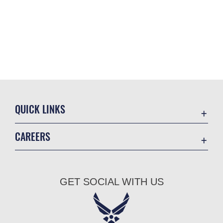
QUICK LINKS
Academic Affairs
CAREERS
Registrar
Join the Air Force
AU Learner Portal
Air Force Benefits
Doctrine
GET SOCIAL WITH US
Air Force Careers
ID Cards
Air Force Reserve
Life at the Max
Air National Guard